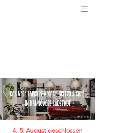
Stolzestraße 60
30171 Hannover
Zu den Öffnungszeiten
Tisch reservieren
DAS VEGETARISCH-VEGANE BISTRO & CAFÉ
IN HANNOVERS SÜDSTADT
© Julia Schlenkrich
4.-5. August geschlossen